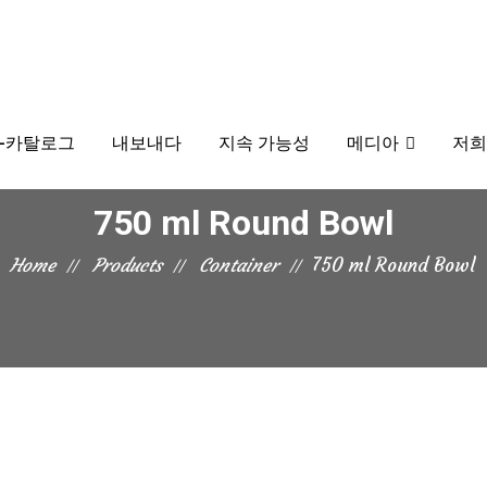
-카탈로그
내보내다
지속 가능성
메디아
저희
750 ml Round Bowl
Home
Products
Container
750 ml Round Bowl
The 750 ml Round Bowl provides the ideal size and